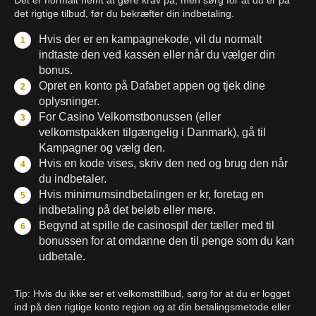
Det er normalt nemt at gøre krav på, men sørg for at du er på
det rigtige tilbud, før du bekræfter din indbetaling.
Hvis der er en kampagnekode, vil du normalt
indtaste den ved kassen eller når du vælger din
bonus.
Opret en konto på Dafabet appen og tjek dine
oplysninger.
For Casino Velkomstbonussen (eller
velkomstpakken tilgængelig i Danmark), gå til
Kampagner og vælg den.
Hvis en kode vises, skriv den ned og brug den når
du indbetaler.
Hvis minimumsindbetalingen er kr, foretag en
indbetaling på det beløb eller mere.
Begynd at spille de casinospil der tæller med til
bonussen for at omdanne den til penge som du kan
udbetale.
Tip: Hvis du ikke ser et velkomsttilbud, sørg for at du er logget
ind på den rigtige konto region og at din betalingsmetode eller