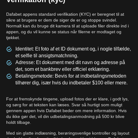
Dafabet appens standard verifikation (KYC) er beregnet til at
sikre at brugere er dem de siger de er og stoppe svindel.
Normalt kan du bruge dit kamera til at uploade filer direkte ind i
appen, og du vil kunne se status når filerne er modtaget og
tjekket.
Identitet: Et foto af et ID dokument og, i nogle tilfælde,
et selfie til ansigtsmatchning.
Adresse: Et dokument med dit navn og adresse på
det, som et bankbrev eller officiel erklæring.
Betalingsmetode: Bevis for at indbetalingsmetoden
tilhører dig, især hvis du indbetaler $100 eller mere.
For at fremskynde tingene, upload fotos der er klare, i godt lys,
og sørg for at teksten kan læses. Svar så hurtigt som muligt
gennem appen hvis Dafabet beder om mere information. Hvis
du ikke gør det, vil din udbetalingsanmodning på 500 kr blive
holdt tilbage.
Med sin glatte indlæsning, berøringsvenlige kontroller og layout