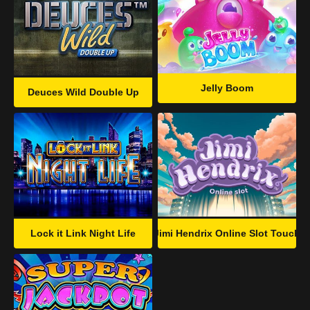
American Poker V
Deuces Wild Double Up
Lock it Link Night Life
Jimi Hendrix Online Slot Touch